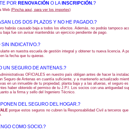
RTE POR
RENOVACIÓN
O LA
INSCRIPCIÓN
.?
 la Web
(Pincha aquí, para ver los importes)
ASAN LOS DOS PLAZOS Y NO HE PAGADO.?
ro habrás causado baja a todos los efectos. Además, no podrás tampoco ac
tu baja fue sin avisar mantendrás un ejercicio pendiente de pago.
SIN INDICATIVO.?
ularte en nuestra escuela de gestión integral y obtener tu nueva licencia. A p
en la fecha que tu quieras.
 UN SEGURO DE ANTENAS.?
dministrativas OFICIALES en nuestro país obligan antes de hacer la instala
un Seguro de Antenas en cuantía suficiente, y a mantenerlo actualizado mien
vas en un inmueble de tu propiedad, planta baja y a las afueras, el seguro es
 antes haber obtenido el permiso de tu J.P.I. Los socios con una antiguedad su
anto a la firma y sello del Ingeniero Técnico.
PONEN DEL SEGURO DEL HOGAR.?
VALE
porque estos seguros no cubren la Responsabilidad Civil a terceros que 
.
ENGO COMO SOCIO.?