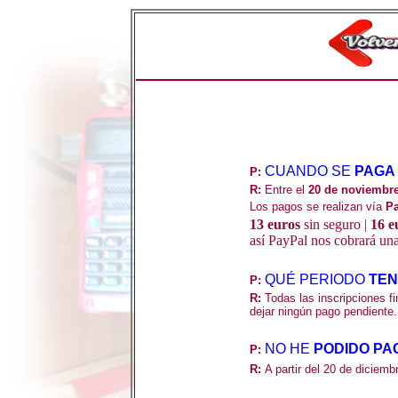
CUANDO SE
PAGA
P
:
R:
Entre el
20 de noviembr
Los
pagos se realizan vía
Pa
13 euros
sin seguro |
16 e
así PayPal nos cobrará un
QUÉ PERIODO
TEN
P
:
R:
Todas las inscripciones fi
dejar ningún pago pendiente.
NO HE
PODIDO PA
P
:
R:
A partir del 20 de diciem