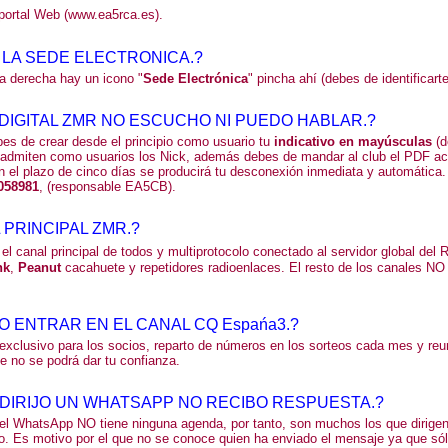
 portal Web (www.ea5rca.es).
LA SEDE ELECTRONICA.?
la derecha hay un icono "
Sede Electrónica
" pincha ahí (debes de identificarte
 DIGITAL ZMR NO ESCUCHO NI PUEDO HABLAR.?
es de crear desde el principio como usuario tu
indicativo en mayúsculas
(d
e admiten como usuarios los Nick,
además debes de mandar al club el PDF actu
en el plazo de cinco días se producirá tu desconexión inmediata y automática.
058981
, (responsable EA5CB).
 PRINCIPAL ZMR.?
 el canal principal de todos y multiprotocolo conectado al servidor global del 
nk
,
Peanut
cacahuete y repetidores radioenlaces. El resto de los canales NO
 ENTRAR EN EL CANAL CQ Espańa3.?
exclusivo para los socios, reparto de números en los sorteos cada mes y reu
 no se podrá dar tu confianza.
IRIJO UN WHATSAPP NO RECIBO RESPUESTA.?
el WhatsApp NO tiene ninguna agenda, por tanto, son muchos los que dirige
ivo. Es motivo por el que no se conoce quien ha enviado el mensaje ya que s