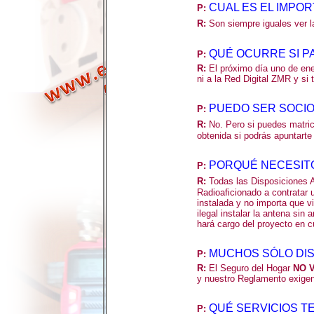
CUAL ES EL IMPO
P
:
R:
Son siempre iguales ver
QUÉ OCURRE SI P
P
:
R:
El próximo día uno de ene
ni a la Red Digital ZMR y si 
PUEDO SER SOCIO 
P
:
R:
No. Pero si puedes matric
obtenida si podrás apuntarte 
PORQUÉ NECESITO
P
:
R:
Todas las Disposiciones A
Radioaficionado a contratar 
instalada y no importa que vi
ilegal instalar la antena sin
hará cargo del proyecto en cu
MUCHOS SÓLO DIS
P
:
R:
El Seguro del Hogar
NO 
y nuestro Reglamento exigen
QUÉ SERVICIOS T
P
: