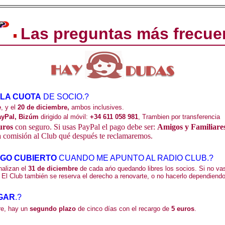
Las preguntas más frecue
 LA CUOTA
DE SOCIO.?
e
, y el
20 de diciembre,
ambos inclusives.
yPal,
Bizúm
dirigido al móvil:
+34 611 058 981
, Trambien por transferencia
uros
con seguro. Si usas PayPal el pago debe ser:
Amigos y Familiare
a comisión al Club qué después te reclamaremos.
GO CUBIERTO
CUANDO ME APUNTO AL RADIO CLUB
.?
nalizan el
31 de diciembre
de cada ańo quedando libres los socios. Si no vas
 El Club también se reserva el derecho a renovarte, o no hacerlo dependiendo
GAR
.?
bre, hay un
segundo plazo
de cinco días con el recargo de
5 euros
.