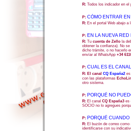
R:
Todos los indicador en el
CÓMO ENTRAR EN 
P
:
R:
En el portal Web abajo a 
EN LA NUEVA RED
P
:
R:
Tu
cuenta de Zello
la deb
obtener la confianza). No s
dicho trámite, o no hacerlo 
envíar al WhatsApp
+34 611
CUAL ES EL CANAL
P
:
R:
El canal
CQ Espańa2
es
con las plataformas
EchoLi
otro sistema.
PORQUÉ NO PUEDO
P
:
R:
El canal
CQ Espańa3
es 
SOCIO no lo agregues porque
PORQUÉ CUANDO D
P:
R:
El buzón de correo como 
identificarse con su indicat